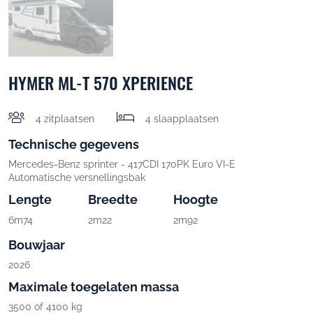
HYMER ML-T 570 XPERIENCE
4 zitplaatsen
4 slaapplaatsen
Technische gegevens
Mercedes-Benz sprinter - 417CDI 170PK Euro VI-E
Automatische versnellingsbak
Lengte
Breedte
Hoogte
6m74
2m22
2m92
Bouwjaar
2026
Maximale toegelaten massa
3500 of 4100 kg