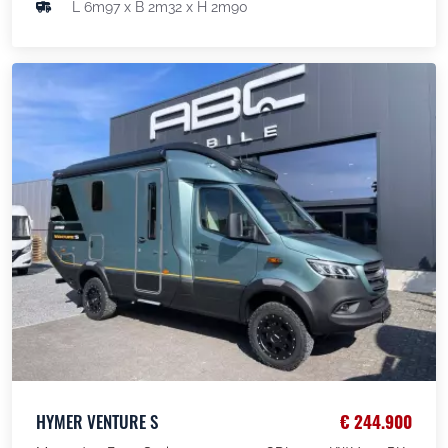
L 6m97 x B 2m32 x H 2m90
HYMER VENTURE S
€ 244.900