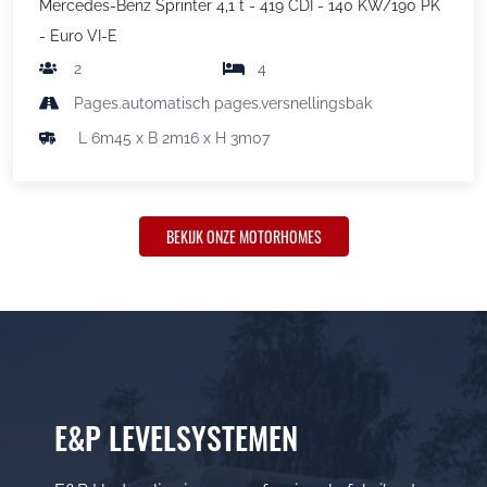
Mercedes-Benz Sprinter 4,1 t - 419 CDI - 140 KW/190 PK
- Euro VI-E
2
4
Pages.automatisch pages.versnellingsbak
L 6m45 x B 2m16 x H 3m07
BEKIJK ONZE MOTORHOMES
E&P LEVELSYSTEMEN