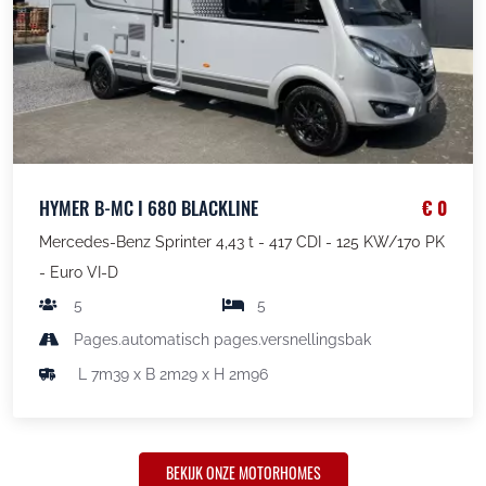
HYMER B-MC I 680 BLACKLINE
€ 0
Mercedes-Benz Sprinter 4,43 t - 417 CDI - 125 KW/170 PK
- Euro VI-D
5
5
Pages.automatisch pages.versnellingsbak
L 7m39 x B 2m29 x H 2m96
BEKIJK ONZE MOTORHOMES