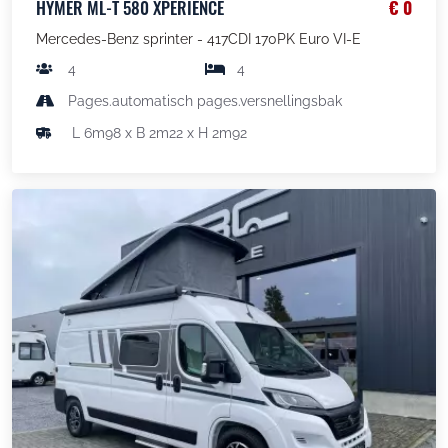
HYMER ML-T 580 XPERIENCE
€ 0
Mercedes-Benz sprinter - 417CDI 170PK Euro VI-E
4
4
Pages.automatisch pages.versnellingsbak
L 6m98 x B 2m22 x H 2m92