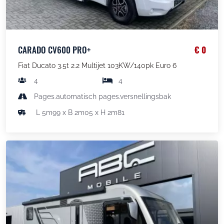
CARADO CV600 PRO+
€ 0
Fiat Ducato 3.5t 2.2 Multijet 103KW/140pk Euro 6
4
4
Pages.automatisch pages.versnellingsbak
L 5m99 x B 2m05 x H 2m81