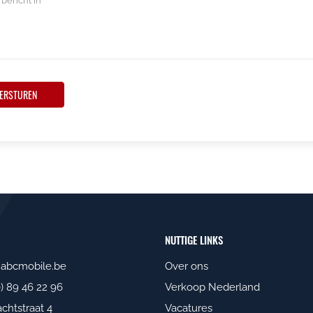
ERSTUREN
NUTTIGE LINKS
@abcmobile.be
Over ons
0) 89 46 22 96
Verkoop Nederland
htstraat 4
Vacatures