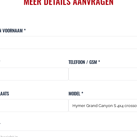
MEER DETAILS AANVRAGEN
N VOORNAAM *
*
TELEFOON / GSM *
AATS
MODEL *
T