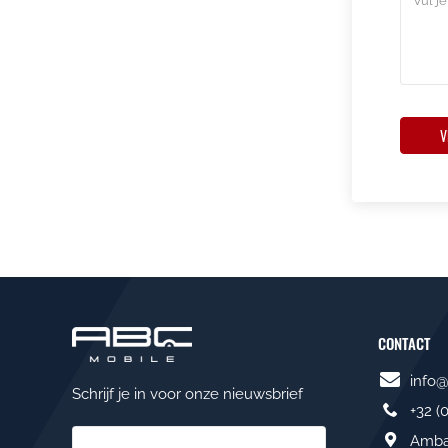
V
CONTACT
info
Schrijf je in voor onze nieuwsbrief
+32 (
Ambac