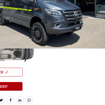
klare toestand
IEW
AGEN?