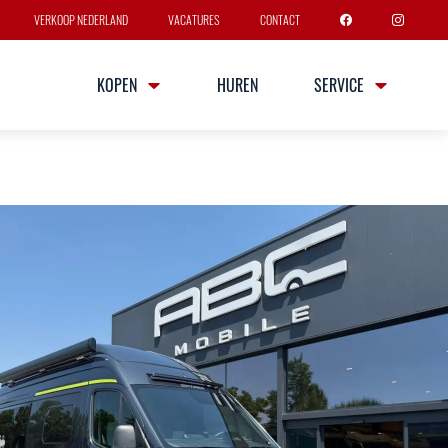
VERKOOP NEDERLAND
VACATURES
CONTACT
KOPEN
HUREN
SERVICE
AND CANYON S 4X4 CROSSOVER
sen
4 slaapplaatsen
 gegevens
printer 3,88 t - 419 CDI - 141 KW/190 PK - Euro VI-E
ersnellingsbak
Breedte
Hoogte
2m06
2m76