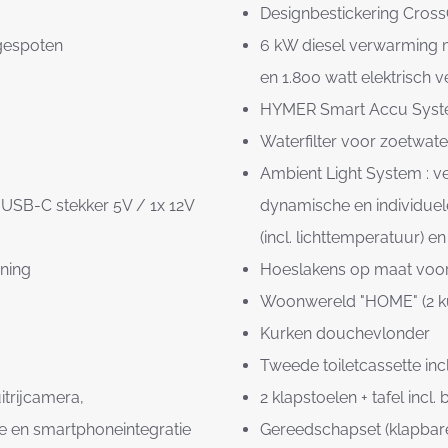
Designbestickering Cros
 gespoten
6 kW diesel verwarming me
en 1.800 watt elektrisch
HYMER Smart Accu Systeem
Waterfilter voor zoetwat
Ambient Light System : v
USB-C stekker 5V / 1x 12V
dynamische en individuele
(incl. lichttemperatuur) en
ning
Hoeslakens op maat voor
Woonwereld "HOME" (2 ku
Kurken douchevlonder
Tweede toiletcassette inc
trijcamera,
2 klapstoelen + tafel incl.
ie en smartphoneintegratie
Gereedschapset (klapbare 