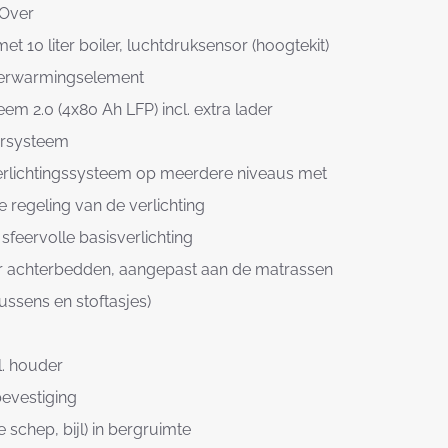
sOver
t 10 liter boiler, luchtdruksensor (hoogtekit)
 verwarmingselement
 2.0 (4x80 Ah LFP) incl. extra lader
ersysteem
erlichtingssysteem op meerdere niveaus met
 regeling van de verlichting
 sfeervolle basisverlichting
 achterbedden, aangepast aan de matrassen
ssens en stoftasjes)
l. houder
 bevestiging
schep, bijl) in bergruimte