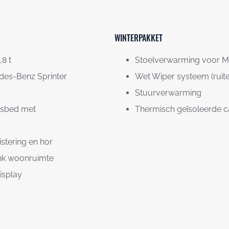
WINTERPAKKET
8 t
Stoelverwarming voor Me
edes-Benz Sprinter
Wet Wiper systeem (ruit
Stuurverwarming
nsbed met
Thermisch geïsoleerde c
uistering en hor
bank woonruimte
isplay