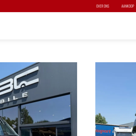
OVER ONS
AANKOOP
HYMER GR
4 zitplaat
Technische
Mercedes-Benz S
Automatische v
Lengte
5m93