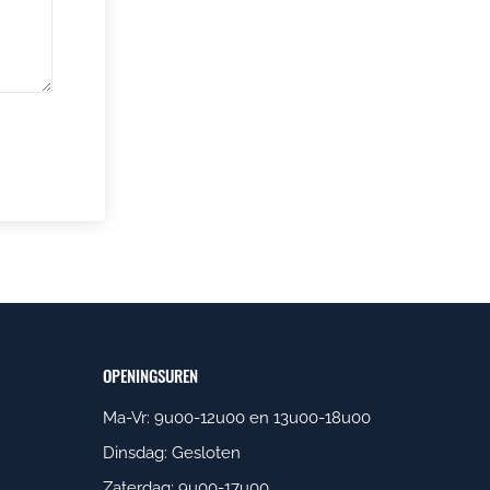
OPENINGSUREN
Ma-Vr: 9u00-12u00 en 13u00-18u00
Dinsdag: Gesloten
Zaterdag: 9u00-17u00