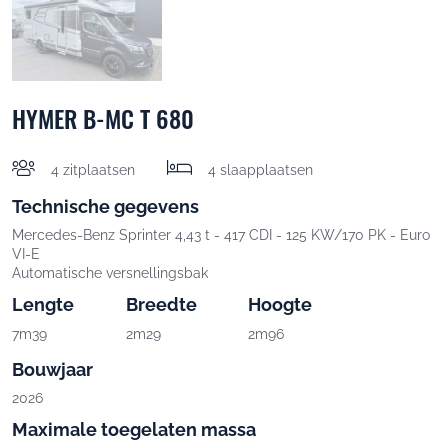
HYMER B-MC T 680
4 zitplaatsen
4 slaapplaatsen
Technische gegevens
Mercedes-Benz Sprinter 4,43 t - 417 CDI - 125 KW/170 PK - Euro
VI-E
Automatische versnellingsbak
Lengte
Breedte
Hoogte
7m39
2m29
2m96
Bouwjaar
2026
Maximale toegelaten massa