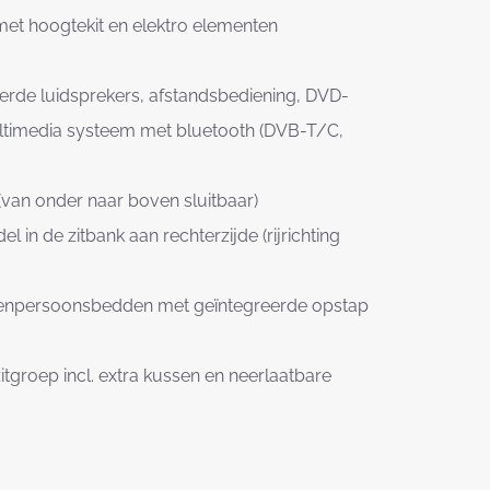
et hoogtekit en elektro elementen
erde luidsprekers, afstandsbediening, DVD-
timedia systeem met bluetooth (DVB-T/C,
an onder naar boven sluitbaar)
l in de zitbank aan rechterzijde (rijrichting
eenpersoonsbedden met geïntegreerde opstap
roep incl. extra kussen en neerlaatbare