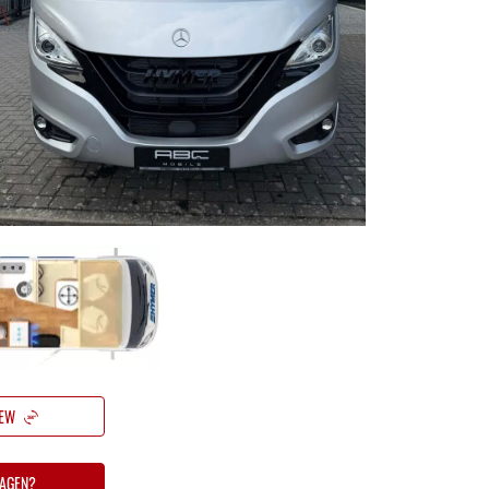
klare toestand
lde brandstoftank
oegelaten massa
g
IEW
AGEN?