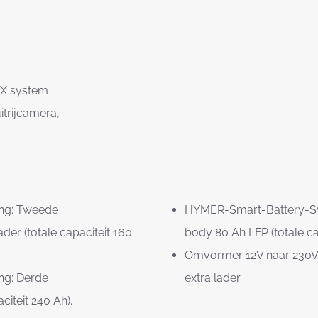
UX system
trijcamera,
ing: Tweede
HYMER-Smart-Battery-Syst
der (totale capaciteit 160
body 80 Ah LFP (totale ca
Omvormer 12V naar 230V,
ng: Derde
extra lader
iteit 240 Ah).