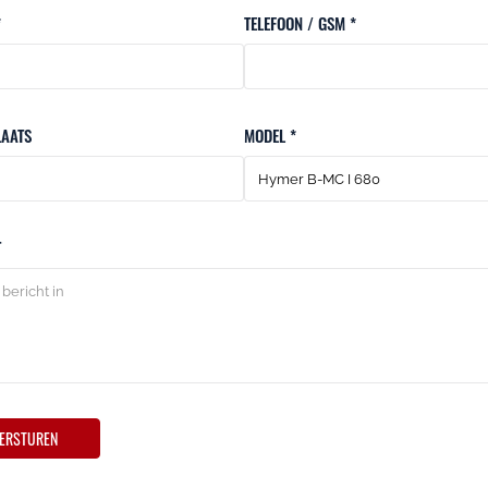
*
TELEFOON / GSM *
AATS
MODEL *
T
ERSTUREN