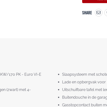
SHARE
5 KW/170 PK - Euro VI-E
Slaapsysteem met schote
Lade en opbergvak voor 
gen (zwart) met 4-
Uitschuifbare tafel met l
Buitendouche in de gara
Gasstopcontact buiten me