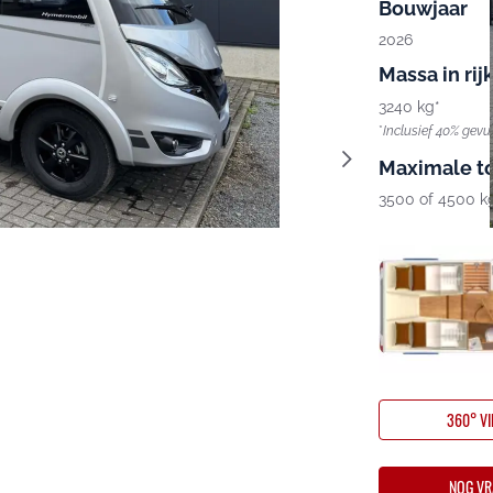
Bouwjaar
2026
Massa in rij
3240 kg*
*
Inclusief 40% gevu
Maximale t
3500 of 4500 k
360° V
NOG VR