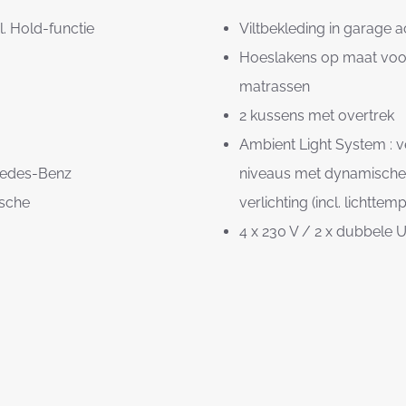
. Hold-functie
Viltbekleding in garage a
Hoeslakens op maat voo
matrassen
2 kussens met overtrek
Ambient Light System : 
cedes-Benz
niveaus met dynamische 
ische
verlichting (incl. lichtte
4 x 230 V / 2 x dubbele 