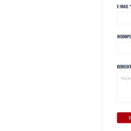
E-MAIL 
WOONPL
BERICH
V