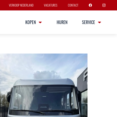
VERKOOP NEDERLAND
VACATURES
CONTACT
KOPEN
HUREN
SERVICE
C I 680
sen
5 slaapplaatsen
 gegevens
Sprinter 417 CDI 170 PK
ersnellingsbak
Breedte
Hoogte
2m29
2m96