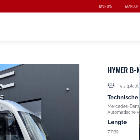
OVER ONS
AANKOOP
HYMER B-M
5 zitplaat
Technische
Mercedes-Benz 
Automatische v
Lengte
7m39