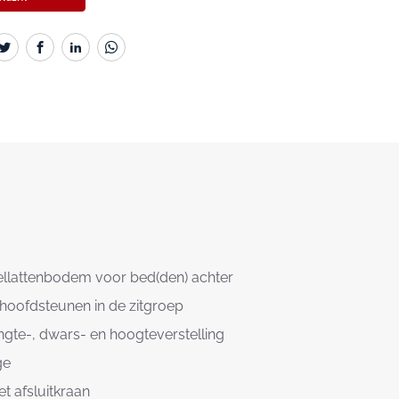
llattenbodem voor bed(den) achter
hoofdsteunen in de zitgroep
engte-, dwars- en hoogteverstelling
ge
t afsluitkraan