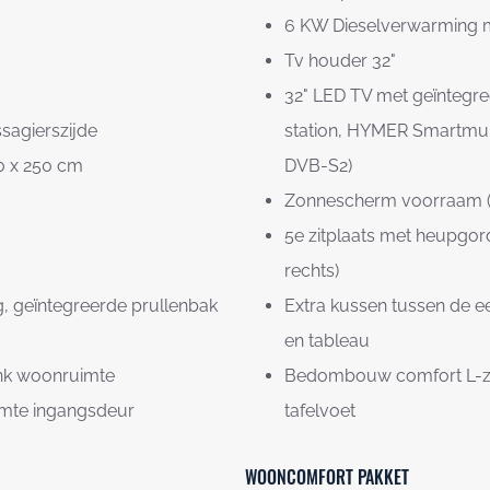
6 KW Dieselverwarming m
Tv houder 32"
32" LED TV met geïntegre
sagierszijde
station, HYMER Smartmul
00 x 250 cm
DVB-S2)
Zonnescherm voorraam (v
5e zitplaats met heupgorde
rechts)
, geïntegreerde prullenbak
Extra kussen tussen de 
en tableau
bank woonruimte
Bedombouw comfort L-zitg
imte ingangsdeur
tafelvoet
WOONCOMFORT PAKKET