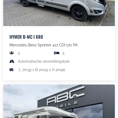
HYMER B-MC I 680
Mercedes-Benz Sprinter 417 CDI 170 PK
5
5
Automatische versnellingsbak
L 7m39 x B 2m29 x H 2m96