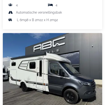
4
4
Automatische versnellingsbak
L 6m98 x B 2m22 x H 2m92