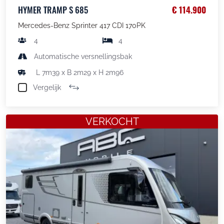
HYMER TRAMP S 685
€ 114.900
Mercedes-Benz Sprinter 417 CDI 170PK
4
4
Automatische versnellingsbak
L 7m39 x B 2m29 x H 2m96
Vergelijk
VERKOCHT