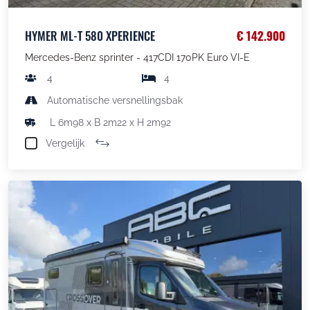
HYMER ML-T 580 XPERIENCE
€ 142.900
Mercedes-Benz sprinter - 417CDI 170PK Euro VI-E
4
4
Automatische versnellingsbak
L 6m98 x B 2m22 x H 2m92
Vergelijk