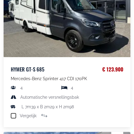
HYMER GT-S 685
€ 123.900
Mercedes-Benz Sprinter 417 CDI 170PK
4
4
Automatische versnellingsbak
L 7m39 x B 2m29 x H 2m98
Vergelijk