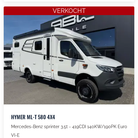
VERKOCHT
HYMER ML-T 580 4X4
Mercedes-Benz sprinter 3.5t - 419CDI 140KW/190PK Euro
VI-E