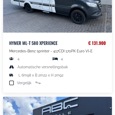
HYMER ML-T 580 XPERIENCE
€ 131.900
Mercedes-Benz sprinter - 417CDI 170PK Euro VI-E
4
4
Automatische versnellingsbak
L 6m98 x B 2m22 x H 2m92
Vergelijk