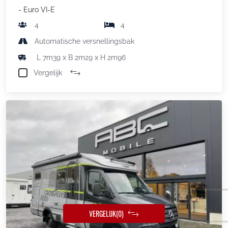
- Euro VI-E
4
4
Automatische versnellingsbak
L 7m39 x B 2m29 x H 2m96
Vergelijk
VERGELIJK
(0)