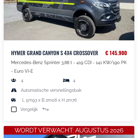
HYMER GRAND CANYON S 4X4 CROSSOVER
€ 145.900
Mercedes-Benz Sprinter 3,88 t - 419 CDI - 141 KW/190 PK
- Euro VI-E
4
4
Automatische versnellingsbak
L 5m93 x B 2m06 x H 2m76
Vergelijk
WORDT VERWACHT: AUGUSTUS 2026