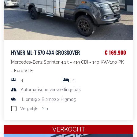
HYMER ML-T 570 4X4 CROSSOVER
€ 169.900
Mercedes-Benz Sprinter 4,1 t - 419 CDI - 140 KW/190 PK
- Euro VI-E
4
4
Automatische versnellingsbak
L 6m89 x B 2m22 x H 3m05
Vergelijk
VERKOCHT