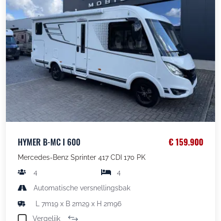
HYMER B-MC I 600
€ 159.900
Mercedes-Benz Sprinter 417 CDI 170 PK
4
4
Automatische versnellingsbak
L 7m19 x B 2m29 x H 2m96
Vergelijk