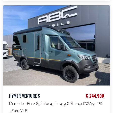
HYMER VENTURE S
€ 244.900
Mercedes-Benz Sprinter 4,1 t - 419 CDI - 140 KW/190 PK
- Euro VI-E