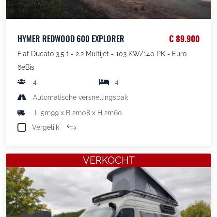
HYMER REDWOOD 600 EXPLORER
€ 89.900
Fiat Ducato 3,5 t - 2.2 Multijet - 103 KW/140 PK - Euro
6eBis
4
4
Automatische versnellingsbak
L 5m99 x B 2m08 x H 2m60
Vergelijk
VERKOCHT