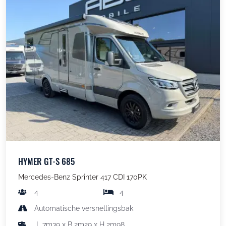
HYMER GT-S 685
Mercedes-Benz Sprinter 417 CDI 170PK
4
4
Automatische versnellingsbak
L 7m39 x B 2m29 x H 2m98