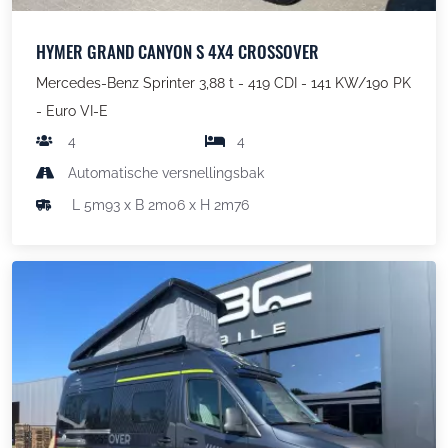
HYMER GRAND CANYON S 4X4 CROSSOVER
Mercedes-Benz Sprinter 3,88 t - 419 CDI - 141 KW/190 PK
- Euro VI-E
4
4
Automatische versnellingsbak
L 5m93 x B 2m06 x H 2m76