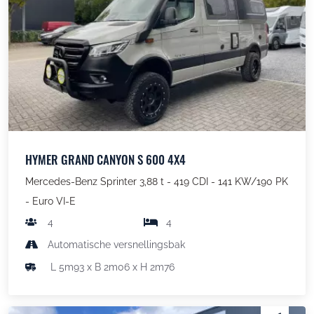
HYMER GRAND CANYON S 600 4X4
Mercedes-Benz Sprinter 3,88 t - 419 CDI - 141 KW/190 PK
- Euro VI-E
4
4
Automatische versnellingsbak
L 5m93 x B 2m06 x H 2m76