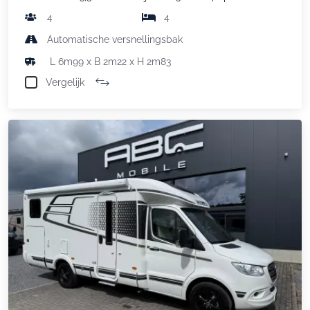
4
4
Automatische versnellingsbak
L 6m99 x B 2m22 x H 2m83
Vergelijk