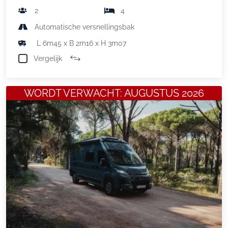
2
4
Automatische versnellingsbak
L 6m45 x B 2m16 x H 3m07
Vergelijk
WORDT VERWACHT: AUGUSTUS 2026