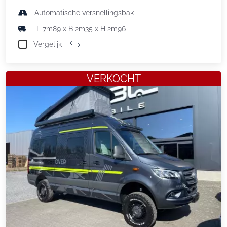
Automatische versnellingsbak
L 7m89 x B 2m35 x H 2m96
Vergelijk
VERKOCHT