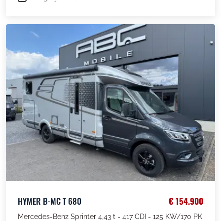
HYMER B-MC T 680
€ 154.900
Mercedes-Benz Sprinter 4,43 t - 417 CDI - 125 KW/170 PK