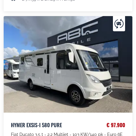
HYMER EXSIS-I 580 PURE
€ 97.900
Fiat Ducato 3,5 t - 2.2 Multijet - 103 KW/140 pk - Euro 6E