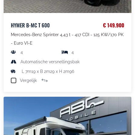
HYMER B-MC T 600
€ 149.900
Mercedes-Benz Sprinter 4,43 t - 417 CDI - 125 KW/170 PK
- Euro VI-E
4
4
Automatische versnellingsbak
L 7m19 x B 2m29 x H 2m96
Vergelijk