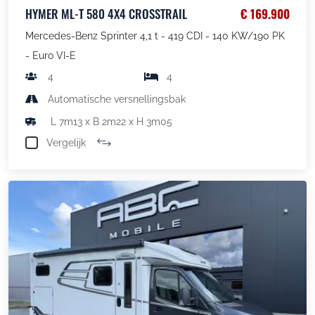
HYMER ML-T 580 4X4 CROSSTRAIL
€ 169.900
Mercedes-Benz Sprinter 4,1 t - 419 CDI - 140 KW/190 PK
- Euro VI-E
4
4
Automatische versnellingsbak
L 7m13 x B 2m22 x H 3m05
Vergelijk