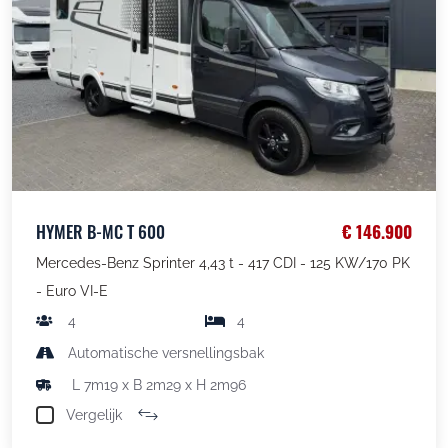
HYMER B-MC T 600
€ 146.900
Mercedes-Benz Sprinter 4,43 t - 417 CDI - 125 KW/170 PK
- Euro VI-E
4
4
Automatische versnellingsbak
L 7m19 x B 2m29 x H 2m96
Vergelijk