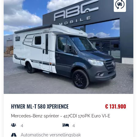
HYMER ML-T 580 XPERIENCE
€ 131.900
Mercedes-Benz sprinter - 417CDI 170PK Euro VI-E
4
4
Automatische versnellingsbak