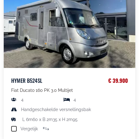
HYMER B524SL
€ 39.900
Fiat Ducato 160 PK 3.0 Multijet
4
4
Handgeschakelde versnellingsbak
L 6m60 x B 2m35 x H 2m95
Vergelijk