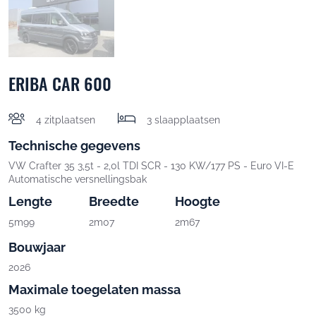
ERIBA CAR 600
4 zitplaatsen
3 slaapplaatsen
Technische gegevens
VW Crafter 35 3,5t - 2,0l TDI SCR - 130 KW/177 PS - Euro VI-E
Automatische versnellingsbak
Lengte
Breedte
Hoogte
5m99
2m07
2m67
Bouwjaar
2026
Maximale toegelaten massa
3500 kg