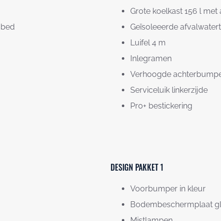
Grote koelkast 156 l met 
sbed
Geïsoleeerde afvalwater
Luifel 4 m
Inlegramen
Verhoogde achterbump
Serviceluik linkerzijde
Pro+ bestickering
DESIGN PAKKET 1
Voorbumper in kleur
Bodembeschermplaat gl
Mistlampen