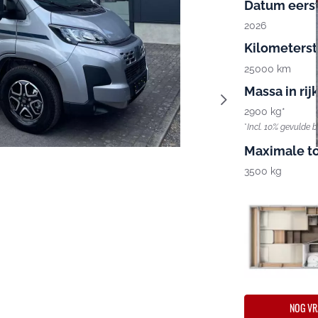
Datum eerst
2026
Kilometers
25000 km
Massa in rij
2900 kg*
*
Incl. 10% gevulde 
Maximale t
3500 kg
NOG VR