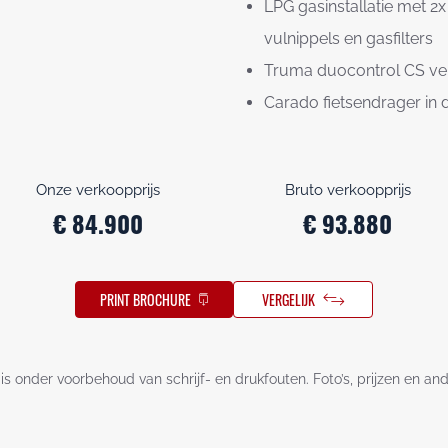
LPG gasinstallatie met 2x 
vulnippels en gasfilters
Truma duocontrol CS ver
Carado fietsendrager in 
Onze verkoopprijs
Bruto verkoopprijs
€ 84.900
€ 93.880
PRINT BROCHURE
VERGELIJK
is onder voorbehoud van schrijf- en drukfouten. Foto’s, prijzen en an