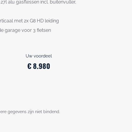
27l alu gasflessen incl. buitenvuller,
ticaal met 2x G8 HD leiding
de garage voor 3 fietsen
Uw voordeel
€ 8.980
dere gegevens zijn niet bindend.