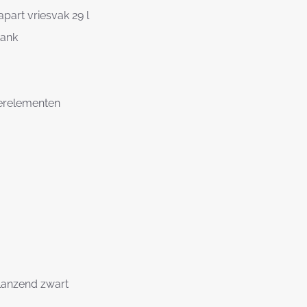
apart vriesvak 29 l
tank
erelementen
anzend zwart