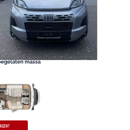
e inschrijving
tand
klare toestand
brandstoftank
oegelaten massa
AGEN?