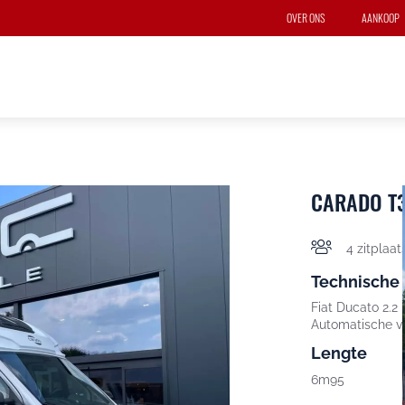
OVER ONS
AANKOOP
CARADO T
4 zitplaat
Technische
Fiat Ducato 2.2 
Automatische v
Lengte
6m95