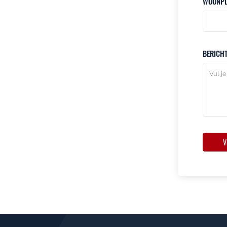
WOONPL
BERICH
V