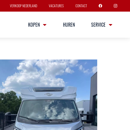
VERKOOP NEDERLAND
VACATURES
CONTACT
KOPEN
HUREN
SERVICE
338 PRO+
sen
4 slaapplaatsen
 gegevens
Multijet 140 PK
ersnellingsbak
Breedte
Hoogte
2m32
2m90