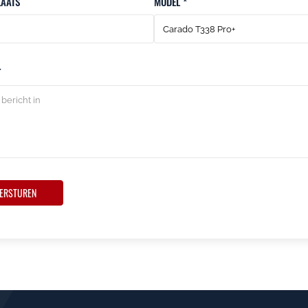
AATS
MODEL *
T
ERSTUREN