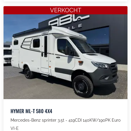
VERKOCHT
HYMER ML-T 580 4X4
Mercedes-Benz sprinter 3.5t - 419CDI 140KW/190PK Euro
VI-E