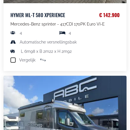
HYMER ML-T 580 XPERIENCE
€ 142.900
Mercedes-Benz sprinter - 417CDI 170PK Euro VI-E
4
4
Automatische versnellingsbak
L 6m98 x B 2m22 x H 2m92
Vergelijk