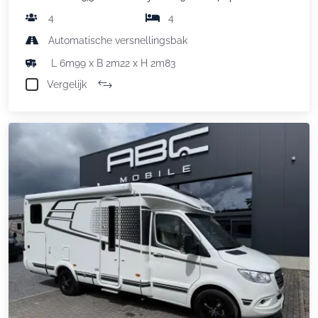
4
4
Automatische versnellingsbak
L 6m99 x B 2m22 x H 2m83
Vergelijk