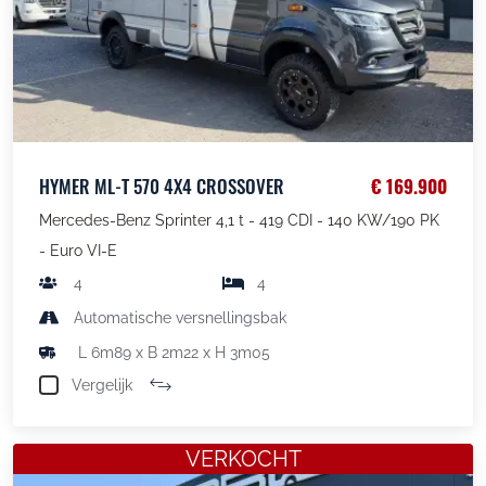
HYMER ML-T 570 4X4 CROSSOVER
€ 169.900
Mercedes-Benz Sprinter 4,1 t - 419 CDI - 140 KW/190 PK
- Euro VI-E
4
4
Automatische versnellingsbak
L 6m89 x B 2m22 x H 3m05
Vergelijk
VERKOCHT