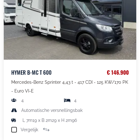
HYMER B-MC T 600
€ 146.900
Mercedes-Benz Sprinter 4,43 t - 417 CDI - 125 KW/170 PK
- Euro VI-E
4
4
Automatische versnellingsbak
L 7m19 x B 2m29 x H 2m96
Vergelijk