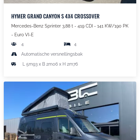
HYMER GRAND CANYON S 4X4 CROSSOVER
Mercedes-Benz Sprinter 3,88 t - 419 CDI - 141 KW/190 PK
- Euro VI-E
4
4
Automatische versnellingsbak
L 5m93 x B 2m06 x H 2m76