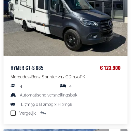
HYMER GT-S 685
€ 123.900
Mercedes-Benz Sprinter 417 CDI 170PK
4
4
Automatische versnellingsbak
L 7m39 x B 2m29 x H 2m98
Vergelijk