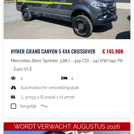
HYMER GRAND CANYON S 4X4 CROSSOVER
€ 145.900
Mercedes-Benz Sprinter 3,88 t - 419 CDI - 141 KW/190 PK
- Euro VI-E
4
4
Automatische versnellingsbak
L 5m93 x B 2m06 x H 2m76
Vergelijk
WORDT VERWACHT: AUGUSTUS 2026