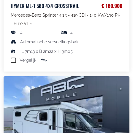
HYMER ML-T 580 4X4 CROSSTRAIL
€ 169.900
Mercedes-Benz Sprinter 4,1 t - 419 CDI - 140 KW/190 PK
- Euro VI-E
4
4
Automatische versnellingsbak
L 7m13 x B 2m22 x H 3m05
Vergelijk