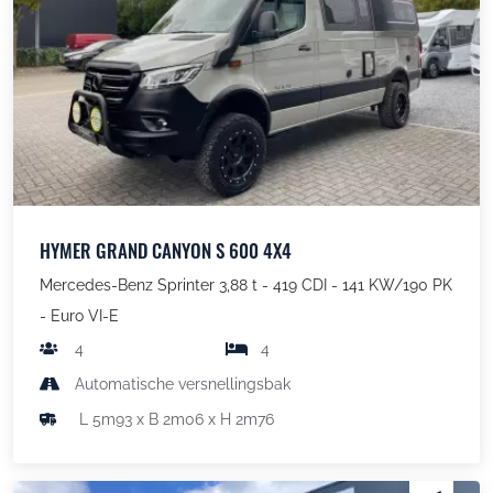
HYMER GRAND CANYON S 600 4X4
Mercedes-Benz Sprinter 3,88 t - 419 CDI - 141 KW/190 PK
- Euro VI-E
4
4
Automatische versnellingsbak
L 5m93 x B 2m06 x H 2m76