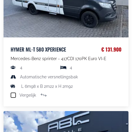
HYMER ML-T 580 XPERIENCE
€ 131.900
Mercedes-Benz sprinter - 417CDI 170PK Euro VI-E
4
4
Automatische versnellingsbak
L 6m98 x B 2m22 x H 2m92
Vergelijk