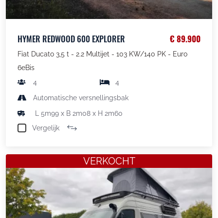
HYMER REDWOOD 600 EXPLORER
€ 89.900
Fiat Ducato 3,5 t - 2.2 Multijet - 103 KW/140 PK - Euro
6eBis
4
4
Automatische versnellingsbak
L 5m99 x B 2m08 x H 2m60
Vergelijk
VERKOCHT