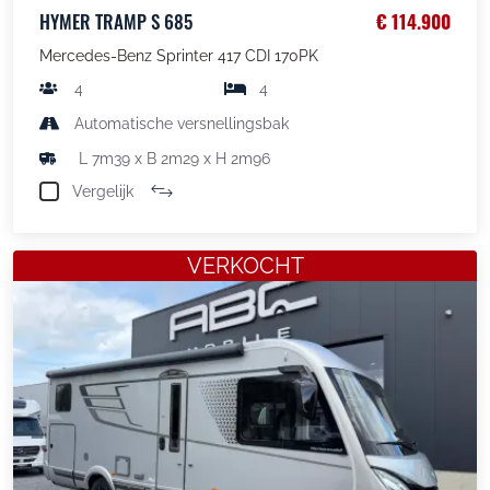
HYMER TRAMP S 685
€ 114.900
Mercedes-Benz Sprinter 417 CDI 170PK
4
4
Automatische versnellingsbak
L 7m39 x B 2m29 x H 2m96
Vergelijk
VERKOCHT