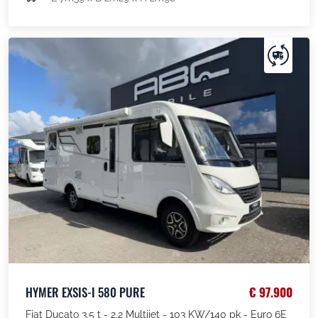
HYMER EXSIS-I 580 PURE
€ 97.900
Fiat Ducato 3,5 t - 2.2 Multijet - 103 KW/140 pk - Euro 6E