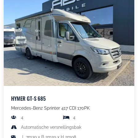
HYMER GT-S 685
Mercedes-Benz Sprinter 417 CDI 170PK
4
4
Automatische versnellingsbak
L 7m39 x B 2m29 x H 2m98