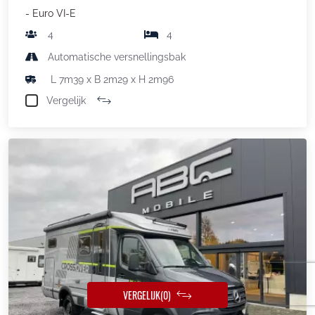
- Euro VI-E
4
4
Automatische versnellingsbak
L 7m39 x B 2m29 x H 2m96
Vergelijk
VERGELIJK
(0)