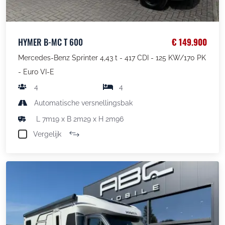
HYMER B-MC T 600
€ 149.900
Mercedes-Benz Sprinter 4,43 t - 417 CDI - 125 KW/170 PK
- Euro VI-E
4
4
Automatische versnellingsbak
L 7m19 x B 2m29 x H 2m96
Vergelijk