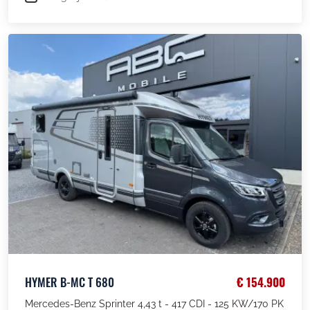
HYMER B-MC T 680
€ 154.900
Mercedes-Benz Sprinter 4,43 t - 417 CDI - 125 KW/170 PK