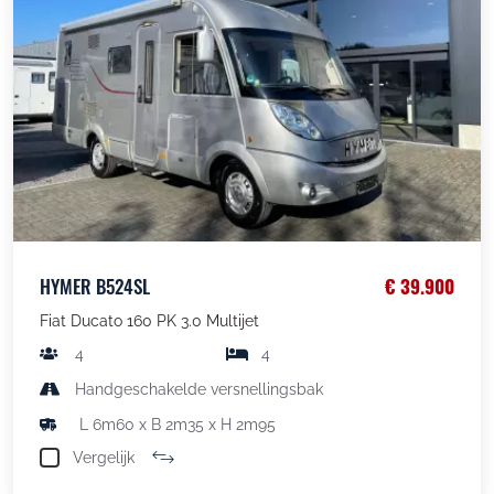
HYMER B524SL
€ 39.900
Fiat Ducato 160 PK 3.0 Multijet
4
4
Handgeschakelde versnellingsbak
L 6m60 x B 2m35 x H 2m95
Vergelijk