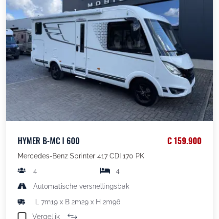
HYMER B-MC I 600
€ 159.900
Mercedes-Benz Sprinter 417 CDI 170 PK
4
4
Automatische versnellingsbak
L 7m19 x B 2m29 x H 2m96
Vergelijk