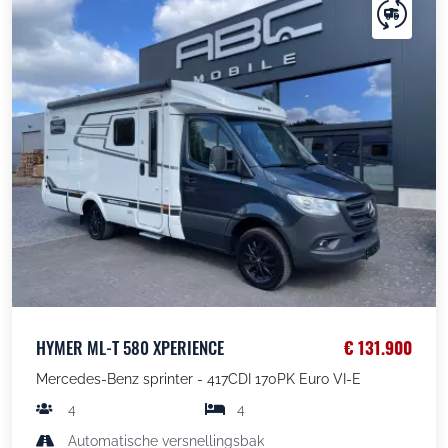
HYMER ML-T 580 XPERIENCE
€ 131.900
Mercedes-Benz sprinter - 417CDI 170PK Euro VI-E
4
4
Automatische versnellingsbak