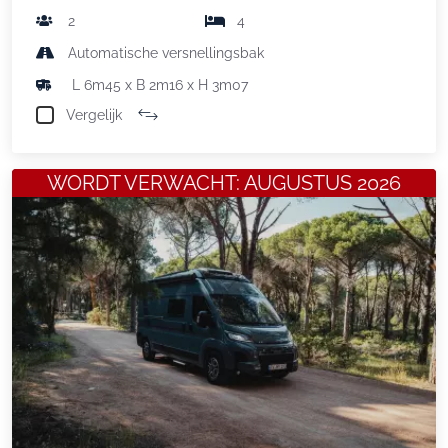
2
4
Automatische versnellingsbak
L 6m45 x B 2m16 x H 3m07
Vergelijk
WORDT VERWACHT: AUGUSTUS 2026