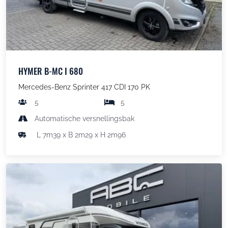
HYMER B-MC I 680
Mercedes-Benz Sprinter 417 CDI 170 PK
5
5
Automatische versnellingsbak
L 7m39 x B 2m29 x H 2m96