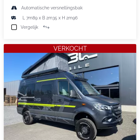
Automatische versnellingsbak
L 7m89 x B 2m35 x H 2m96
Vergelijk
VERKOCHT