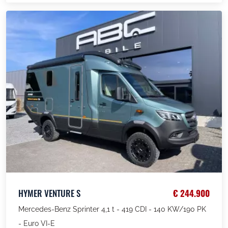
HYMER VENTURE S
€ 244.900
Mercedes-Benz Sprinter 4,1 t - 419 CDI - 140 KW/190 PK
- Euro VI-E