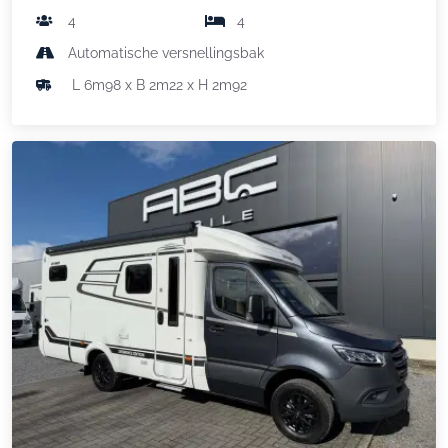
4
4
Automatische versnellingsbak
L 6m98 x B 2m22 x H 2m92