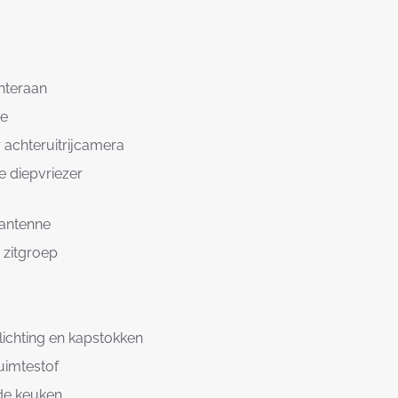
teraan
ne
 achteruitrijcamera
e diepvriezer
 antenne
 zitgroep
lichting en kapstokken
uimtestof
 de keuken