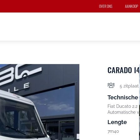
OVER ONS
AANKOOP
CARADO I4
5 zitplaat
Technische
Fiat Ducato 2.2 
Automatische v
Lengte
7m40