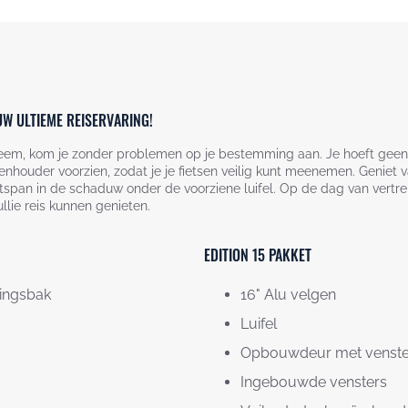
UW ULTIEME REISERVARING!
teem, kom je zonder problemen op je bestemming aan. Je hoeft geen 
tsenhouder voorzien, zodat je je fietsen veilig kunt meenemen. Genie
ntspan in de schaduw onder de voorziene luifel. Op de dag van vertrek 
llie reis kunnen genieten.
EDITION 15 PAKKET
lingsbak
16" Alu velgen
Luifel
Opbouwdeur met venste
Ingebouwde vensters