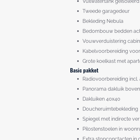
Vuilwatertank geïsoleerd
Tweede garagedeur
Bekleding Nebula
Bedombouw bedden ach
Vouwverduistering cabi
Kabelvoorbereiding voor
Grote koelkast met apart
Basic pakket
Radiovoorbereiding incl.
Panorama dakluik boven
Dakluiken 40x40
Doucheruimtebekleding
Spiegel met indirecte ver
Pilostenstoelen in woonr
Extra stopconctacten in