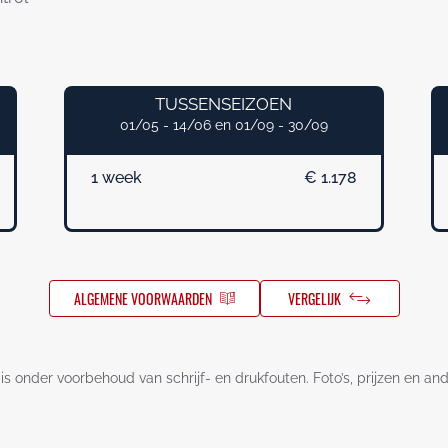
TUSSENSEIZOEN
01/05 - 14/06 en 01/09 - 30/09
1 week
€ 1.178
ALGEMENE VOORWAARDEN
VERGELIJK
is onder voorbehoud van schrijf- en drukfouten. Foto’s, prijzen en an