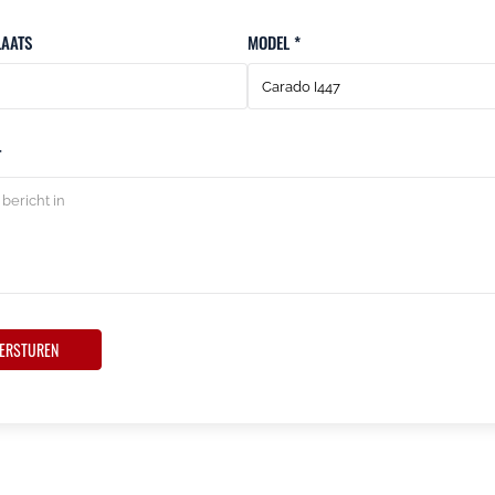
AATS
MODEL *
T
ERSTUREN