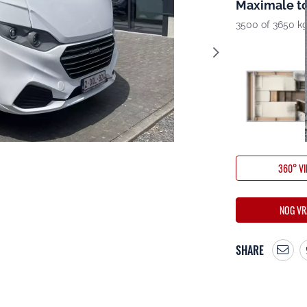
Maximale t
3500 of 3650 k
360° V
NOG VR
SHARE