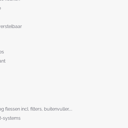
e
verstelbaar
es
ant
 flessen incl. filters, buitenvuller,...
 BR-systems