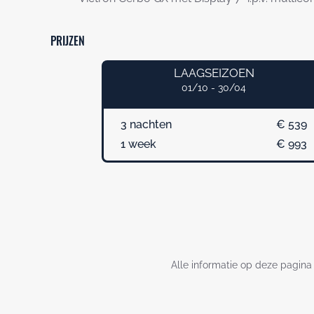
PRIJZEN
LAAGSEIZOEN
01/10 - 30/04
3 nachten
€ 539
1 week
€ 993
Alle informatie op deze pagina 