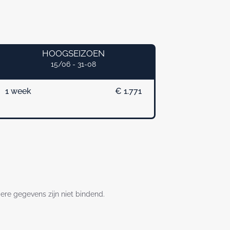
HOOGSEIZOEN
15/06 - 31-08
1 week
€ 1.771
dere gegevens zijn niet bindend.