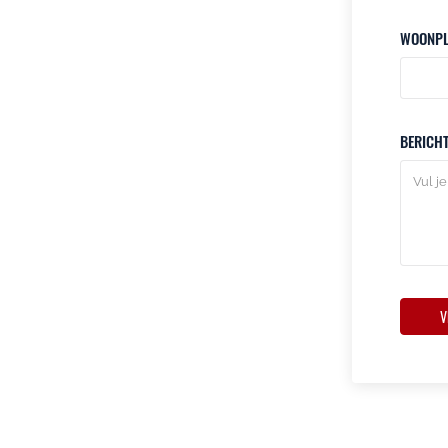
WOONPL
BERICH
V