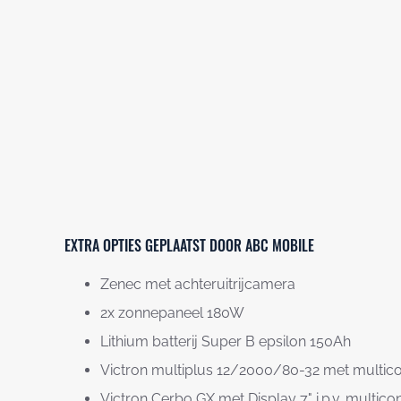
EXTRA OPTIES GEPLAATST DOOR ABC MOBILE
Zenec met achteruitrijcamera
2x zonnepaneel 180W
Lithium batterij Super B epsilon 150Ah
Victron multiplus 12/2000/80-32 met multic
Victron Cerbo GX met Display 7" i.p.v. multicon