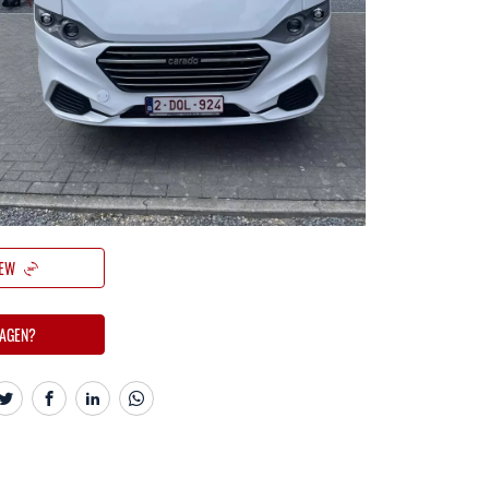
oegelaten massa
g
IEW
AGEN?