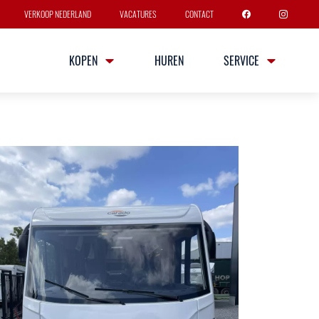
VERKOOP NEDERLAND
VACATURES
CONTACT
KOPEN
HUREN
SERVICE
47
sen
5 slaapplaatsen
 gegevens
Multijet 160PK euro 6
ersnellingsbak
Breedte
Hoogte
2m33
2m91